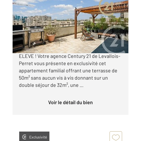
2
77,44 m
, 4 pièces
Ref : 3198
Appartement F4 à vendre
965 000 €
4 PIECES AVEC TERRASSE DE 50m² EN ETAGE
ELEVE ! Votre agence Century 21 de Levallois-
Perret vous présente en exclusivité cet
appartement familial offrant une terrasse de
50m² sans aucun vis à vis donnant sur un
double séjour de 32m², une ...
Voir le détail du bien
Exclusivité