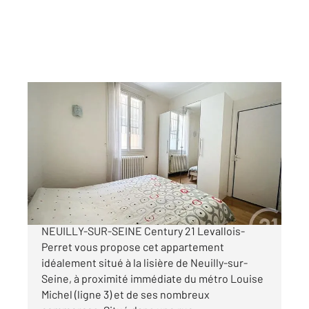
LEVALLOIS PERRET 92
2
46 m
, 3 pièces
Ref : 3055
Appartement F3 à vendre
350 000 €
TROIS PIÈCES TRAVERSANT À LA LISIÈRE DE
NEUILLY-SUR-SEINE Century 21 Levallois-
Perret vous propose cet appartement
idéalement situé à la lisière de Neuilly-sur-
Seine, à proximité immédiate du métro Louise
Michel (ligne 3) et de ses nombreux