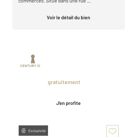
commerces. Situé dans une rue ...
Voir le détail du bien
Prenez un temps d'avance sur le marché
en profitant
gratuitement
des Ventes
Privées CENTURY 21.
J'en profite
Exclusivité