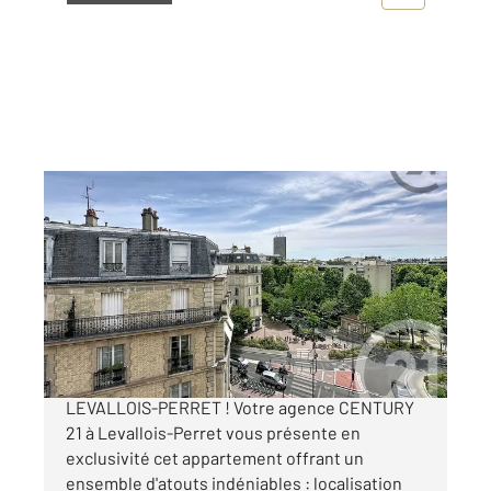
LEVALLOIS PERRET 92
2
46,20 m
, 2 pièces
Ref : 3178
Appartement F2 à vendre
535 000 €
APPARTEMENT RARE SUR LE MARCHE DE
LEVALLOIS-PERRET ! Votre agence CENTURY
21 à Levallois-Perret vous présente en
exclusivité cet appartement offrant un
ensemble d'atouts indéniables : localisation