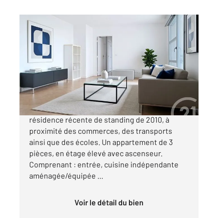
NANTERRE 92
2
69,29 m
, 3 pièces
Ref : 3174
Appartement F3 à vendre
386 000 €
TROIS PIECES AVEC BALCON ! Au sein d'une
résidence récente de standing de 2010, à
proximité des commerces, des transports
ainsi que des écoles. Un appartement de 3
pièces, en étage élevé avec ascenseur.
Comprenant : entrée, cuisine indépendante
aménagée/équipée ...
Voir le détail du bien