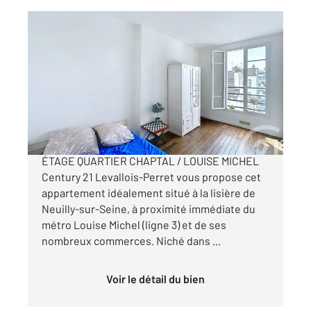
LEVALLOIS PERRET 92
2
51,01 m
, 3 pièces
Ref : 871
Appartement F3 à vendre
440 000 €
TROIS PIÈCES TRAVERSANT AU DERNIER
ÉTAGE QUARTIER CHAPTAL / LOUISE MICHEL
Century 21 Levallois-Perret vous propose cet
appartement idéalement situé à la lisière de
Neuilly-sur-Seine, à proximité immédiate du
métro Louise Michel (ligne 3) et de ses
nombreux commerces. Niché dans ...
Voir le détail du bien