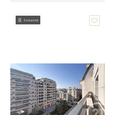
Exclusivité
LEVALLOIS PERRET 92
2
69 m
, 3 pièces
Ref : 2984
Appartement F3 à vendre
630 000 €
DERNIER ETAGE AVEC BALCON ET VUE