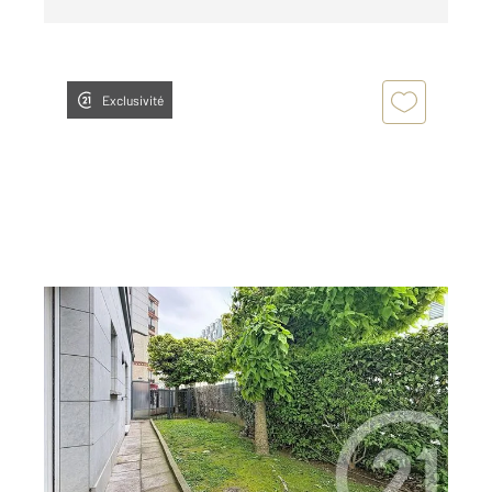
Exclusivité
CLICHY 92
2
50,61 m
, 2 pièces
Ref : 14
Appartement F2 à vendre
320 000 €