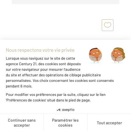
LEVALLOIS PERRET 92
2
60,70 m
, 2 pièces
Ref : 2856
Appartement F2 à vendre
480 000 €
Créer une alerte
2 PIÈCES TRAVERSANT - METRO LOUISE