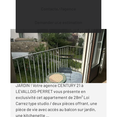
Contacter l'agence
Demander une estimation
LEVALLOIS PERRET 92
2
30 m
, 2 pièces
Ref : 3111
Appartement F2 à vendre
333 000 €
STUDIO/DEUX PIECES AVEC BALCON SUR
JARDIN ! Votre agence CENTURY 21 à
LEVALLOIS-PERRET vous présente en
exclusivité cet appartement de 28m² Loi
Carrez type studio / deux pièces offrant, une
pièce de vie avec accès au balcon sur jardin,
une kitchenette ...