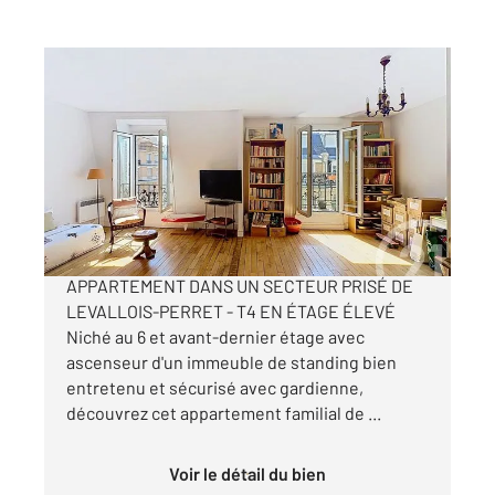
LEVALLOIS PERRET 92
2
80,31 m
, 4 pièces
Ref : 2185
Appartement F4 à vendre
820 000 €
CENTURY 21 VOUS PROPOSE CET
APPARTEMENT DANS UN SECTEUR PRISÉ DE
LEVALLOIS-PERRET - T4 EN ÉTAGE ÉLEVÉ
Niché au 6 et avant-dernier étage avec
ascenseur d'un immeuble de standing bien
entretenu et sécurisé avec gardienne,
découvrez cet appartement familial de ...
Voir le détail du bien