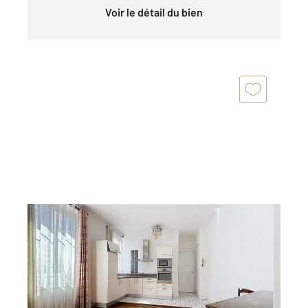
Voir le détail du bien
LEVALLOIS PERRET 92
2
31,91 m
, 2 pièces
Ref : 3180
Appartement F2 à vendre
229 000 €