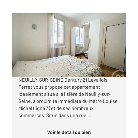
LEVALLOIS PERRET 92
2
46 m
, 3 pièces
Ref : 3055
Appartement F3 à vendre
350 000 €
TROIS PIÈCES TRAVERSANT À LA LISIÈRE DE
NEUILLY-SUR-SEINE Century 21 Levallois-
Perret vous propose cet appartement
idéalement situé à la lisière de Neuilly-sur-
Seine, à proximité immédiate du métro Louise
Michel (ligne 3) et de ses nombreux
commerces. Situé dans une rue ...
Voir le détail du bien