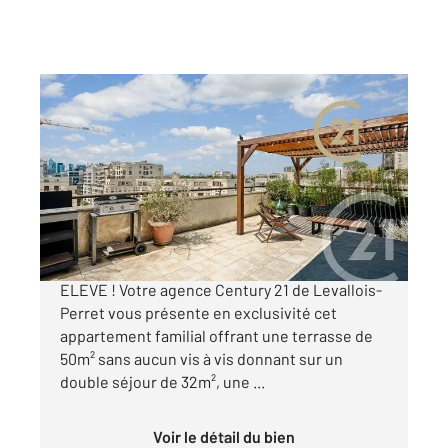
LEVALLOIS PERRET 92
2
77,44 m
, 4 pièces
Ref : 3198
Appartement F4 à vendre
965 000 €
4 PIECES AVEC TERRASSE DE 50m² EN ETAGE
ELEVE ! Votre agence Century 21 de Levallois-
Perret vous présente en exclusivité cet
appartement familial offrant une terrasse de
50m² sans aucun vis à vis donnant sur un
double séjour de 32m², une ...
Voir le détail du bien