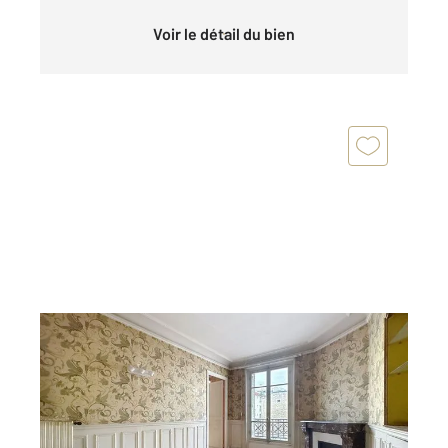
Voir le détail du bien
LEVALLOIS PERRET 92
2
41,25 m
, 3 pièces
Ref : 2923
Appartement F3 à vendre
350 000 €