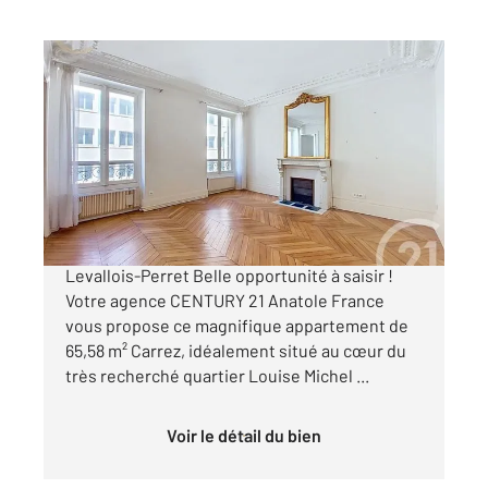
LEVALLOIS PERRET 92
2
65,50 m
, 3 pièces
Ref : 2931
Appartement F3 à vendre
735 000 €
Fort potentiel 3 pièces avec charme de l'ancien
Levallois-Perret Belle opportunité à saisir !
Votre agence CENTURY 21 Anatole France
vous propose ce magnifique appartement de
65,58 m² Carrez, idéalement situé au cœur du
très recherché quartier Louise Michel ...
Voir le détail du bien