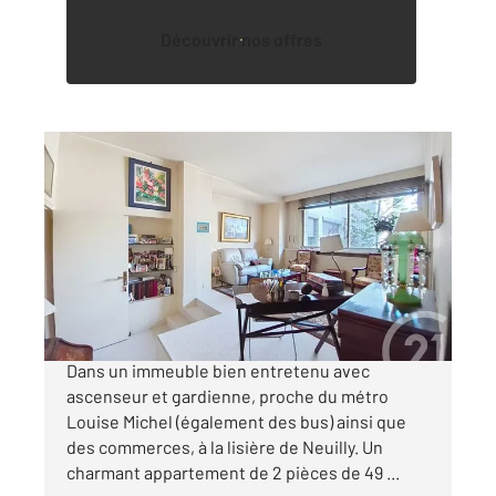
Découvrir nos offres
LEVALLOIS PERRET 92
2
48,80 m
, 2 pièces
Ref : 3179
Appartement F2 à vendre
395 000 €
DEUX PIECES PROCHE NEUILLY ET METRO
Dans un immeuble bien entretenu avec
ascenseur et gardienne, proche du métro
Louise Michel (également des bus) ainsi que
des commerces, à la lisière de Neuilly. Un
charmant appartement de 2 pièces de 49 ...