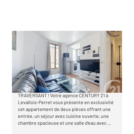
LEVALLOIS PERRET 92
2
30 m
, 2 pièces
Ref : 3208
Appartement F2 à vendre
265 000 €
PLACE JEAN ZAY : DEUX PIECES CALME ET
TRAVERSANT ! Votre agence CENTURY 21 à
Levallois-Perret vous présente en exclusivité
cet appartement de deux pièces offrant une
entrée, un séjour avec cuisine ouverte, une
chambre spacieuse et une salle d'eau avec ...