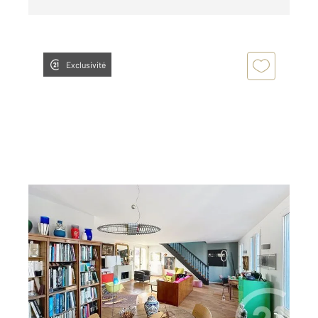
Exclusivité
LES LILAS 93
2
124 m
, 5 pièces
Ref : 2913
Appartement F5 à vendre
785 000 €
Visiter le site dédié