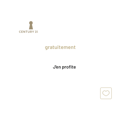
Prenez un temps d'avance sur le marché
en profitant
gratuitement
des Ventes
Privées CENTURY 21.
J'en profite