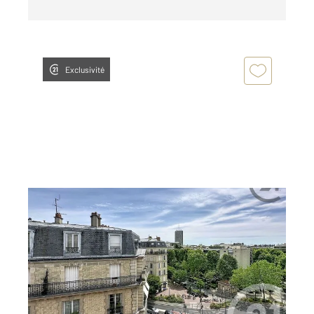
Exclusivité
LEVALLOIS PERRET 92
2
46,20 m
, 2 pièces
Ref : 3178
Appartement F2 à vendre
535 000 €