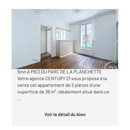
LEVALLOIS PERRET 92
2
36,12 m
, 2 pièces
Ref : 3204
Appartement F2 à vendre
288 900 €
LEVALLOIS-PERRET 2 PIÈCES DE 36 m² DPE D -
5mn A PIED DU PARC DE LA PLANCHETTE
Votre agence CENTURY 21 vous propose à la
vente cet appartement de 2 pièces d'une
superficie de 36 m², idéalement situé dans un
...
Voir le détail du bien