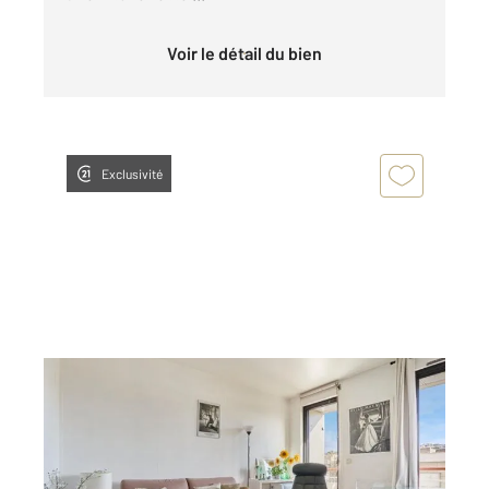
Voir le détail du bien
Exclusivité
LEVALLOIS PERRET 92
2
32 m
, 1 pièce
Ref : 3154
Appartement F1 à vendre