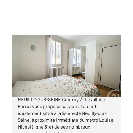
LEVALLOIS PERRET 92
2
46 m
, 3 pièces
Ref : 3055
Appartement F3 à vendre
350 000 €
TROIS PIÈCES TRAVERSANT À LA LISIÈRE DE
NEUILLY-SUR-SEINE Century 21 Levallois-
Perret vous propose cet appartement
idéalement situé à la lisière de Neuilly-sur-
Seine, à proximité immédiate du métro Louise
Michel (ligne 3) et de ses nombreux