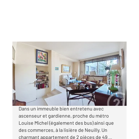
LEVALLOIS PERRET 92
2
48,80 m
, 2 pièces
Ref : 3179
Appartement F2 à vendre
395 000 €
DEUX PIECES PROCHE NEUILLY ET METRO
Dans un immeuble bien entretenu avec
ascenseur et gardienne, proche du métro
Louise Michel (également des bus) ainsi que
des commerces, à la lisière de Neuilly. Un
charmant appartement de 2 pièces de 49 ...