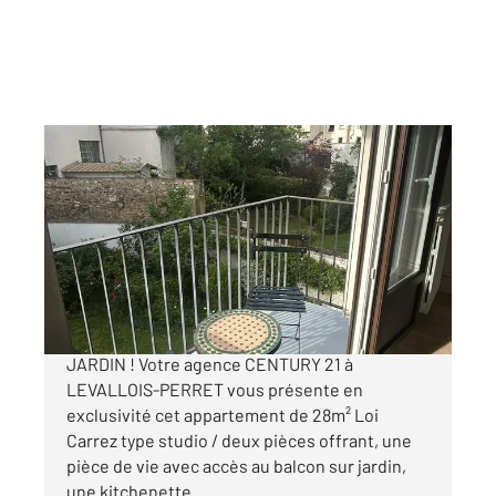
LEVALLOIS PERRET 92
2
30 m
, 2 pièces
Ref : 3111
Appartement F2 à vendre
333 000 €
STUDIO/DEUX PIECES AVEC BALCON SUR
JARDIN ! Votre agence CENTURY 21 à
LEVALLOIS-PERRET vous présente en
exclusivité cet appartement de 28m² Loi
Carrez type studio / deux pièces offrant, une
pièce de vie avec accès au balcon sur jardin,
une kitchenette ...