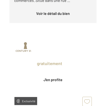
commerces. Situé dans une rue ...
Voir le détail du bien
Prenez un temps d'avance sur le marché
en profitant
gratuitement
des Ventes
Privées CENTURY 21.
J'en profite
Exclusivité