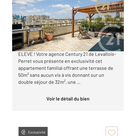
2
77,44 m
, 4 pièces
Ref : 3198
Appartement F4 à vendre
965 000 €
4 PIECES AVEC TERRASSE DE 50m² EN ETAGE
ELEVE ! Votre agence Century 21 de Levallois-
Perret vous présente en exclusivité cet
appartement familial offrant une terrasse de
50m² sans aucun vis à vis donnant sur un
double séjour de 32m², une ...
Voir le détail du bien
Exclusivité