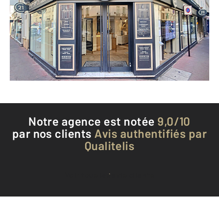
61 rue Louise Michel
LEVALLOIS PERRET - 92300
Envoyer un message
Téléphoner à l'agence
Notre agence est notée
9,0/10
par nos clients
Avis authentifiés par
Qualitelis
Voir tous les avis clients