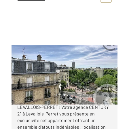
LEVALLOIS PERRET 92
2
46,20 m
, 2 pièces
Ref : 3178
Appartement F2 à vendre
535 000 €
APPARTEMENT RARE SUR LE MARCHE DE
LEVALLOIS-PERRET ! Votre agence CENTURY
21 à Levallois-Perret vous présente en
exclusivité cet appartement offrant un
ensemble d'atouts indéniables : localisation