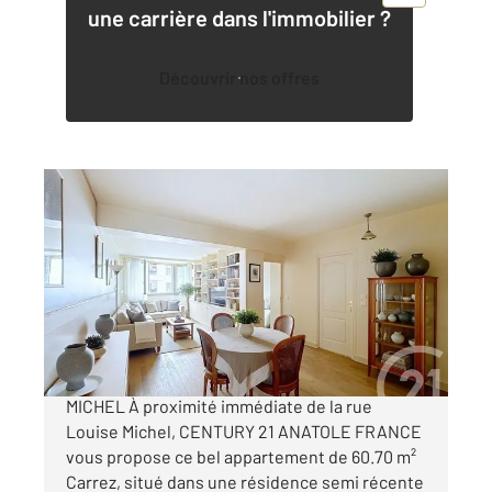
une carrière dans l'immobilier ?
Découvrir nos offres
LEVALLOIS PERRET 92
2
60,70 m
, 2 pièces
Ref : 2856
Appartement F2 à vendre
480 000 €
2 PIÈCES TRAVERSANT - METRO LOUISE
MICHEL À proximité immédiate de la rue
Louise Michel, CENTURY 21 ANATOLE FRANCE
vous propose ce bel appartement de 60.70 m²
Carrez, situé dans une résidence semi récente