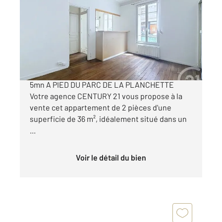
36,12 m
, 2 pièces
Ref : 3204
Appartement F2 à vendre
288 900 €
LEVALLOIS-PERRET 2 PIÈCES DE 36 m² DPE D -
5mn A PIED DU PARC DE LA PLANCHETTE
Votre agence CENTURY 21 vous propose à la
vente cet appartement de 2 pièces d'une
superficie de 36 m², idéalement situé dans un
...
Voir le détail du bien