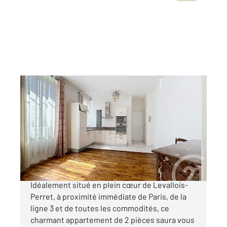
LEVALLOIS PERRET 92
2
31,91 m
, 2 pièces
Ref : 3180
Appartement F2 à vendre
229 000 €
DEUX PIECES CHARME DE L'ANCIEN
Idéalement situé en plein cœur de Levallois-
Perret, à proximité immédiate de Paris, de la
ligne 3 et de toutes les commodités, ce
charmant appartement de 2 pièces saura vous