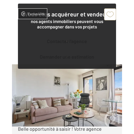
Vous êtes acquéreur et vendeur,
Exclusivité
nos agents immobiliers peuvent vous
accompagner dans vos projets
Contacter l'agence
Demander une estimation
LEVALLOIS PERRET 92
2
32 m
, 1 pièce
Ref : 3154
Appartement F1 à vendre
310 000 €
Exclusivité Studio avec balcon Île de la Jatte
Belle opportunité à saisir ! Votre agence