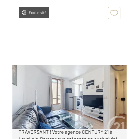
Exclusivité
LEVALLOIS PERRET 92
2
30 m
, 2 pièces
Ref : 3208
Appartement F2 à vendre
265 000 €
PLACE JEAN ZAY : DEUX PIECES CALME ET
TRAVERSANT ! Votre agence CENTURY 21 à
Levallois-Perret vous présente en exclusivité