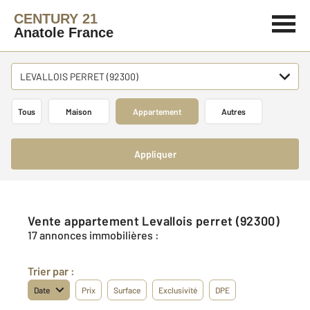
CENTURY 21
Anatole France
LEVALLOIS PERRET (92300)
Tous
Maison
Appartement
Autres
Appliquer
Vente appartement Levallois perret (92300)
17 annonces immobilières :
Trier par :
Date
Prix
Surface
Exclusivité
DPE