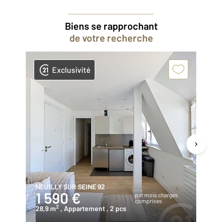
Biens se rapprochant
de votre recherche
Exclusivité
NEUILLY SUR SEINE 92
SU
1 590 €
1
par mois charges
comprises
2
28,9 m
, Appartement
, 2 pcs
53