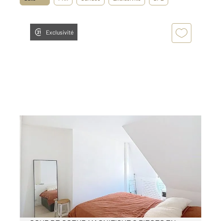
Exclusivité
LEVALLOIS PERRET 92
2
32 m
, 2 pièces
Ref : 3222
Appartement F2 à louer
1 590 €
par mois charges comprises