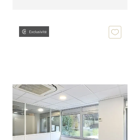
Exclusivité
LEVALLOIS PERRET 92
2
34 m
, 2 pièces
Ref : 2916
Appartement F2 à louer
1 400 €
par mois charges comprises