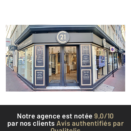
CENTURY 21 Anatole France
61 rue Louise Michel
LEVALLOIS PERRET - 92300
Envoyer un message
Téléphoner à l'agence
Notre agence est notée
9,0/10
par nos clients
Avis authentifiés par
Qualitelis