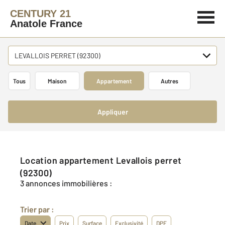
CENTURY 21
Anatole France
LEVALLOIS PERRET (92300)
Tous
Maison
Appartement
Autres
Appliquer
Location appartement Levallois perret
(92300)
3 annonces immobilières :
Trier par :
Date
Prix
Surface
Exclusivité
DPE