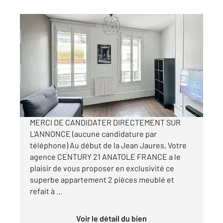
LEVALLOIS PERRET 92
2
32 m
, 2 pièces
Ref : 3183
Appartement F2 à louer
1 600 €
par mois charges comprises
MERCI DE CANDIDATER DIRECTEMENT SUR
L'ANNONCE (aucune candidature par
téléphone) Au début de la Jean Jaures, Votre
agence CENTURY 21 ANATOLE FRANCE a le
plaisir de vous proposer en exclusivité ce
superbe appartement 2 pièces meublé et
refait à ...
Voir le détail du bien