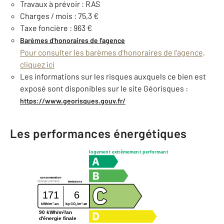
Travaux à prévoir : RAS
Charges / mois : 75,3 €
Taxe foncière : 963 €
Barèmes d'honoraires de l'agence
Pour consulter les barèmes d'honoraires de l'agence,
cliquez ici
Les informations sur les risques auxquels ce bien est
exposé sont disponibles sur le site Géorisques :
https://www.georisques.gouv.fr/
Les performances énergétiques
logement extrêmement performant
consommation
(énergie primaire)
émissions
171
6
2
2
kg CO
/m
.an
kWh/m
.an
2
90 kWh/m²/an
d'énergie finale