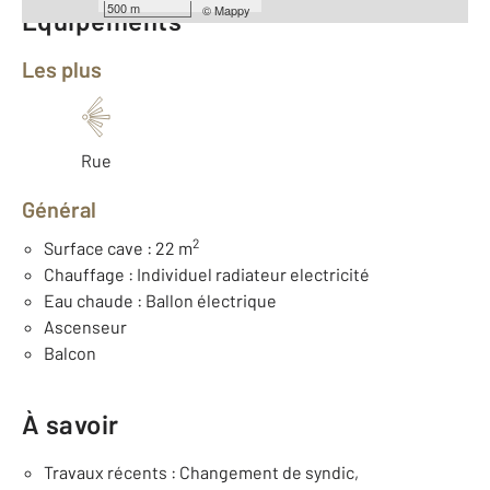
500 m
©
Mappy
Équipements
Les plus
Rue
Général
2
Surface cave : 22 m
Chauffage : Individuel radiateur electricité
Eau chaude : Ballon électrique
Ascenseur
Balcon
À savoir
Travaux récents : Changement de syndic,