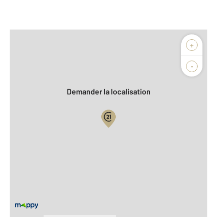
Afficher sur la carte :
+
Agence
Biens vendus
-
Demander la localisation
Vue globale
2
Surface totale : 32 m
2
Surface habitable : 32 m
Type d'appartement : F1
ème
Étage : 3
Nombre de pièces : 1
[Voir le détail]